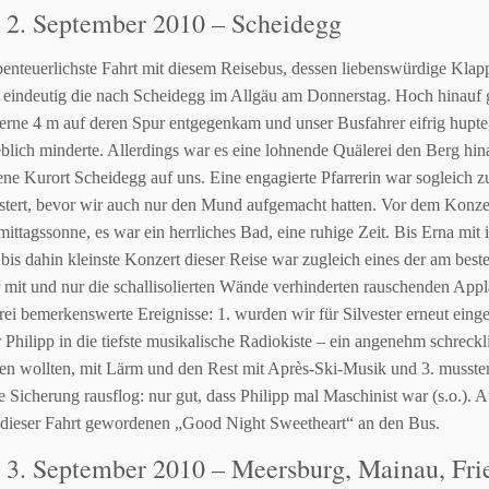
: 2. September 2010 – Scheidegg
enteuerlichste Fahrt mit diesem Reisebus, dessen liebenswürdige
Klapp
 eindeutig
die nach Scheidegg im Allgäu am Donnerstag. Hoch hinauf 
erne 4 m auf deren Spur
entgegenkam und unser Busfahrer eifrig hupte
eblich minderte. Allerdings war es eine
lohnende Quälerei den Berg hi
ene Kurort Scheidegg auf uns. Eine engagierte Pfarrerin war sogleich
z
stert, bevor
wir auch nur den Mund aufgemacht hatten. Vor dem Konzer
ittagssonne, es war ein herrliches
Bad, eine ruhige Zeit. Bis Erna mit
bis dahin kleinste Konzert dieser Reise war zugleich eines der am bes
r mit und nur
die schallisolierten Wände verhinderten rauschenden Ap
rei bemerkenswerte Ereignisse: 1.
wurden wir für Silvester erneut eing
 Philipp in die tiefste musikalische Radiokiste – ein angenehm
schreckl
fen
wollten, mit Lärm und den Rest mit Après-Ski-Musik und 3. musste
e Sicherung rausflog: nur gut, dass Philipp
mal Maschinist war (s.o.).
A
 dieser Fahrt
gewordenen „Good Night Sweetheart“ an den Bus.
: 3. September 2010 – Meersburg, Mainau, Fri