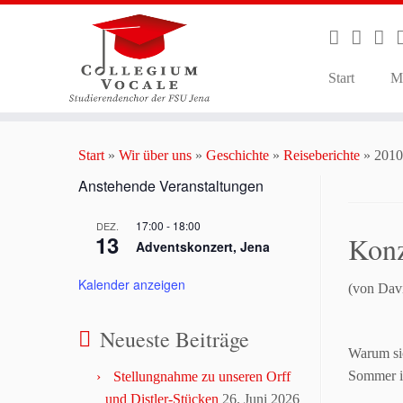
Start
M
Zum
Inhalt
Start
»
Wir über uns
»
Geschichte
»
Reiseberichte
»
2010
springen
Anstehende Veranstaltungen
17:00
-
18:00
DEZ.
13
Konz
Adventskonzert, Jena
Kalender anzeigen
(von Dav
Neueste Beiträge
Warum sic
Sommer i
Stellungnahme zu unseren Orff
und Distler-Stücken
26. Juni 2026