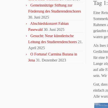
Tag 1
Gemeinnützige Stiftung zur
Förderung des Studierendenchores
Eine Reis
30. Juni 2025
Sommerko
Abschiedskonzert Fabian
Rahmen
Pasewald
30. Juni 2025
gelaufen 
Gesucht: Neue künstlerische
waren ges
Leitung des Studierendenchores
21.
Als Ines 
April 2025
Gedächtn
O Fortuna! Carmina Burana in
für eine 
Jena
31. Dezember 2023
Lange zög
auf alle 
sein. Wir
Gut, dass
einfach z
Alle wurd