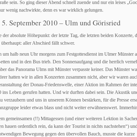
traße sein. So ging dieser Abend schnell zuende und nur ein
leises „Go
nur
wenig nachwirkte, denn es war wirklich gelungen.
: 5. September 2010 – Ulm und Görisried
 der absolute Höhepunkt: der letzte Tag, die letzten beiden Konzerte,
d
 überhaupt: aller
Abschied fällt schwer.
n um halb neun Uhr morgens zum Festgottesdienst im Ulmer Münster
a
etten und in
den Bus trieb. Den Sonnenaufgang und die herrlich vern
 aber das Panorama Ulms mit Münster
verpasste keiner. Das Münster w
örer hatten wir in allen Konzerten zusammen nicht,
aber wir waren auch
ranstaltung der Donau-Friedenswelle, einer Aktion im Rahmen der
int
0 ins
Leben gerufen hatten. Und wir durften dabei sein.
Die Akustik un
zu
verzaubern und uns in unserem Können bestärken, für die Presse er
anzgruppe leider etwas blass und nicht
weiter erwähnenswert. Immerhi
m gemeinsamen (!!) Mittagessen (und einer weiteren Lektion in
Sache
 hauen ordentlich rein, da kann der Tourist in nichts
nachstehen“) und
otwendigen Bewegung gegen den übervollen
Bauch, musste die kurze