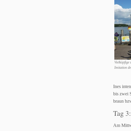
Vielköpfige
Imitation d
Ines inte
bis zwei
braun bz
Tag 3
Am Mittwo