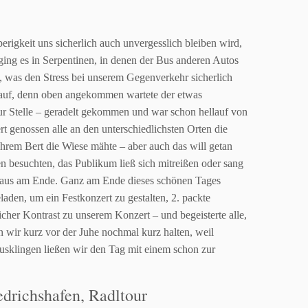
erigkeit uns sicherlich auch unvergesslich bleiben wird,
ging es in
Serpentinen, in denen der Bus anderen Autos
, was den Stress bei unserem
Gegenverkehr sicherlich
nauf, denn oben angekommen wartete der etwas
ur Stelle – geradelt gekommen und war schon hellauf von
t genossen alle an
den unterschiedlichsten Orten die
 ihrem Bert die Wiese mähte – aber auch das
will getan
ten
besuchten, das Publikum ließ sich mitreißen oder sang
plaus am Ende. Ganz
am Ende dieses schönen Tages
eladen, um ein Festkonzert zu gestalten, 2.
packte
icher Kontrast zu unserem Konzert – und begeisterte alle,
n wir kurz vor
der Juhe nochmal kurz halten, weil
usklingen ließen wir den Tag mit einem schon zur
edrichshafen, Radltour