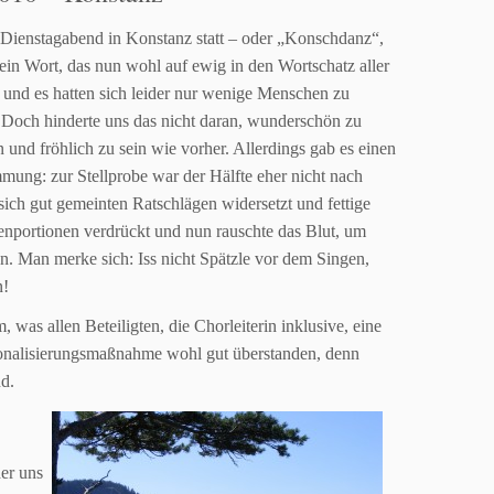
 Dienstagabend in Konstanz statt – oder „Konschdanz“,
ein Wort, das nun wohl auf ewig in den
Wortschatz aller
 und es hatten sich leider nur
wenige Menschen zu
 Doch hinderte uns das
nicht daran, wunderschön zu
n und fröhlich zu
sein wie vorher. Allerdings gab es einen
immung:
zur Stellprobe war der Hälfte eher nicht nach
sich gut gemeinten Ratschlägen widersetzt und fettige
enportionen verdrückt und nun rauschte das Blut, um
en. Man merke sich: Iss nicht Spätzle vor dem Singen,
n!
 was allen Beteiligten, die Chorleiterin inklusive, eine
onalisierungsmaßnahme wohl gut überstanden, denn
d.
er uns