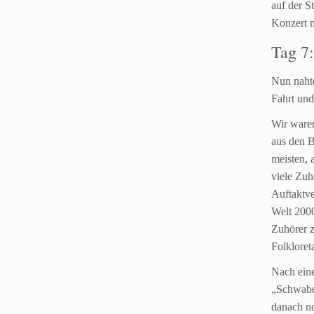
auf der S
Konzert 
Tag 7
Nun nahte
Fahrt und
Wir ware
aus den B
meisten,
viele Zuh
Auftaktve
Welt 200
Zuhörer 
Folkloret
Nach eine
„Schwaben
danach n