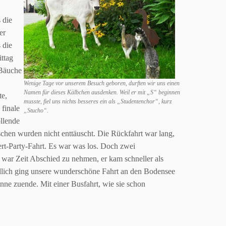
 die
er
 die
ttag
 Bäuche
Wenige Tage vor unserem Besuch geboren, durften wir uns einen
Namen für dieses Kälbchen ausdenken. Weil er mit „S“ beginnen
te,
musste, fiel uns nichts besseres ein als „Studentenchor“, kurz
 finale
„Stucho“.
llende
nschen wurden nicht
enttäuscht. Die Rückfahrt war lang,
-Party-Fahrt. Es war was los.
Doch zwei
 war Zeit Abschied zu nehmen, er kam schneller als
lich ging unsere wunderschöne Fahrt an den Bodensee
onne
zuende. Mit einer Busfahrt, wie sie schon