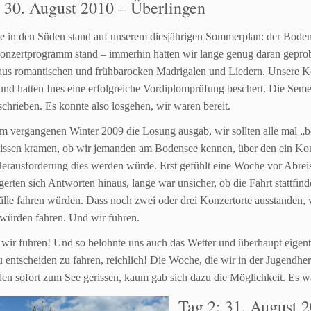
: 30. August 2010 – Überlingen
e in den Süden stand auf unserem diesjährigen Sommerplan: der
Bodens
nzertprogramm stand – immerhin hatten wir lange genug
daran gepro
aus romantischen und frühbarocken Madrigalen und Liedern. Unsere 
und hatten Ines eine
erfolgreiche Vordiplomprüfung beschert. Die Seme
chrieben. Es konnte also losgehen, wir
waren bereit.
im vergangenen Winter 2009 die Losung ausgab, wir sollten alle mal
„b
issen
kramen, ob wir jemanden am Bodensee kennen, über den ein Kon
Herausforderung dies
werden würde. Erst gefühlt eine Woche vor Abrei
erten sich Antworten hinaus, lange war
unsicher, ob die Fahrt stattfin
Fälle fahren würden. Dass noch zwei oder drei Konzertorte
ausstanden, 
würden fahren.
Und wir fuhren.
 wir fuhren!
Und so belohnte uns auch das Wetter und überhaupt eigen
u entscheiden zu fahren, reichlich! Die
Woche, die wir in der Jugendhe
en sofort zum See gerissen, kaum gab sich dazu die
Möglichkeit. Es wa
Tag 2: 31. August 