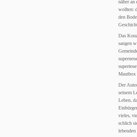
näher an 
wollten: 
den Bode
Geschicht
Das Konze
sangen wi
Gemeindeh
superneue
superteue
Mautbox
Der Autor
seinem
L
Leben, d
Einbürge
vieles,
vi
schlich s
lebenden 