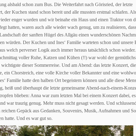
ung alsbald schon zum Bus. Die Weiterfahrt
nach Görisried, der letzte
t, der Kuchen stand schon bereit und alle
mussten erstmal schlafen. Als
wieder enger wurden und wir beinahe
ein Haus und einen Traktor von d
fegt hatten, waren auch alle
wieder wach genug, um zu realisieren, dass
 Landschaft der sanften
Hügel des Allgäu einen wunderschönen Nachmi
hen würden. Der
Kuchen und Ines‘ Familie warteten schon und unsere
 aus
welch perverser Logik auch immer heraus tatsächlich schon wieder.
chmittag voller Ruhe, Katzen und Kühen (!!) war wohl der gemütlichs
 wichtigste dieser Sommerreise.
Und am Abend: das letzte Konzert, die
, ein Chorstreich,
eine volle Kirche voller Bekannter und eine wohlwo
nes‘ Familie
hatte den halben Ort begeistern können und alle diese Me
zig, heiß und überhaupt die
letzte gemeinsame Abend-nach-einem-Konzert
ropfen blieben: Anna war zum letzten Mal bei einem
Konzert dabei, es
und war traurig genug. Mehr muss nicht gesagt werden.
Und schlussend
 reichen Gepäck aus Gedanken, Souvenirs, Musik, Aufnahmen und S
n hatte. Und es war gut so.