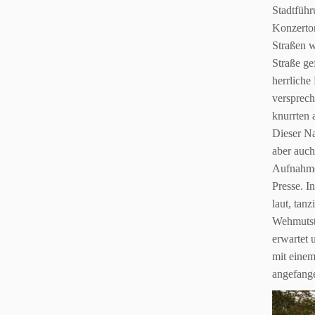
Stadtführ
Konzertor
Straßen 
Straße ge
herrliche
versprec
knurrten
Dieser
Na
aber
auch
Aufnahme
Presse. I
laut, tan
Wehmutst
erwartet
mit
einem
angefange