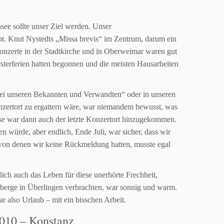
ee sollte unser Ziel werden.
Unser
bt. Knut Nystedts „Missa brevis“ im Zentrum, darum ein
Konzerte
in der Stadtkirche und in Oberweimar waren gut
sterferien hatten begonnen
und die meisten Hausarbeiten
ei unseren Bekannten und Verwandten“ oder in unseren
zertort zu
ergattern wäre, war niemandem bewusst, was
se war dann auch der letzte
Konzertort hinzugekommen.
den würde, aber endlich, Ende Juli, war sicher,
dass wir
von denen wir keine Rückmeldung hatten, musste egal
tlich auch das Leben
für diese unerhörte Frechheit,
rberge in Überlingen verbrachten, war sonnig
und warm.
r also Urlaub – mit ein bisschen Arbeit.
2010 – Konstanz