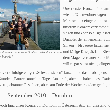
Unser erstes Konzert fand am
wie die
Ureinwohner sagen
–
Mitreisenden eingebrannt ist –
unserem Konzert versammelt.
singen und ebenso ausgelasse
Dämpfer der allgemeinen St
Singen – blauäugig hatten sie
und käsige Kässpätzle in
Ries
 und vielarmige indische Gottheit – oder doch nur eine
er Imperia?
dem Magen verdauen
zu helf
will es gar sonst
nicht gelinge
nsivierte infolge einiger „Schwachstellen“ kurzerhand das
Probenpensum,
Stunden „Brutzelsonne“ im Tagesplan strich, aber alle haben diese
Rati
w.
rotgebrannte Gesichter gab es am Ende der Woche trotzdem genügen
: 1. September 2010 – Dornbirn
ch fand unser Konzert in Dornbirn in Österreich statt, ein Umstand,
d