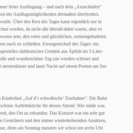
nser freier Ausflugstag – und nach dem
„Ausschlafen“
bot der Ausflugsmöglichkeiten
dermaßen überfordert,
 wurde. Über den Rest des
Tages kann eigentlich nur in
ochen werden, da nicht alle
überall dabei waren, aber es
ewesen sein, den
roten und glücklichen, sonnengebadeten
ern nach zu
schließen. Errungenschaft des Tages: ein
spezielles süddeutsches Getränk aus Äpfeln im 5-Liter-
volle und wunderschöne Tag (sie wurden schöner und
i sternenklarer und lauer Nacht auf einem Ponton am See
 Kinderlied „Auf d’r schwäbsche‘ Eisebahne“. Die Bahn
e schöne
Auftrittskirche für diesen Abend. Wer müde war,
reit, den Ort zu
erkunden. Das Konzert war ein sehr gut
en Gesichtern und den immer
wiederkehrenden Ansätzen,
ause, denn am Sonntag mussten wir schon um
sechs Uhr