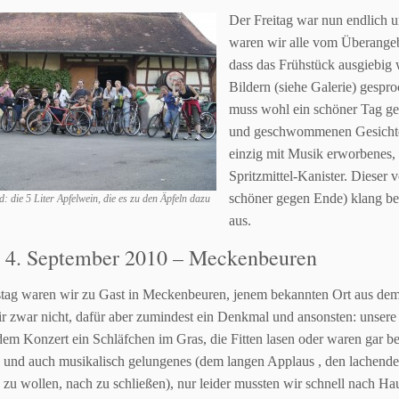
Der Freitag war nun endlich u
waren wir alle vom Überange
dass das Frühstück ausgiebig
Bildern (siehe Galerie) gespr
muss wohl ein schöner Tag g
und geschwommenen Gesicht
einzig mit Musik erworbenes,
Spritzmittel-Kanister.
Dieser 
schöner gegen
Ende) klang be
d: die 5 Liter Apfelwein, die es zu den Äpfeln dazu
aus.
: 4. September 2010 – Meckenbeuren
ag waren wir zu Gast in Meckenbeuren, jenem bekannten Ort aus
dem
ir zwar
nicht, dafür aber zumindest ein Denkmal und ansonsten: unser
 dem Konzert ein
Schläfchen im Gras, die Fitten lasen oder waren gar be
s und auch musikalisch
gelungenes (dem langen Applaus , den lachend
 zu wollen, nach zu schließen), nur leider
mussten wir schnell nach H