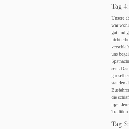
Tag 4
Unsere ab
war wohl
gut und g
nicht erh
verschlaf
uns begei
Spätnachm
sein.
Das 
gar selbe
standen d
Busfahrer
die schla
irgendein
Tradition
Tag 5