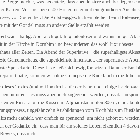
die Berge brachte, was bedeutete, dass eben letztere auch
bestiegen sei
der Karren.
Vor uns lagen 500 Höhenmeter und ein grandioser Ausblick
nsee,
von Süden her.
Die Aufstiegsgeschichten bleiben beim Bodensee,
e mit der
Gondel muss an anderer Stelle erzählt werden.
rt war – hallig. Aber auch gut. In gnadenloser und wahnsinniger
Akus
r in der Kirche in Dornbirn und bewunderten das wohl
luxuriöseste
aus aller Zeiten. Ein Abend der Superlative – die
superhalligste Akust
ste Gemeindehaus, die superkleinste
Innenstadt, der superlaueste Aben
rste Speisekarte. Diese Liste
ließe sich ewig fortsetzen.
Da unser Busfah
repariert hatte, konnten wir ohne Gepiepse die Rückfahrt in die Juhe an
 dieses Textes (und mit ihm im Laufe der Fahrt noch einige
Leidensgen
eben anhören – es muss aber auch zugegeben werden, dass das
ursprün
as einen
Einsatz für die Russen in Afghanistan in den 80ern, eine abent
rungsprozess, ungefähr zehn Ausbildungen vom
Koch bis zum Busfahrer
eles mehr enthielt, war einfach zu spannend, um nicht gehört zu werde
ich der Gedanke
ein, dass man für ein solches Leben eigentlich 4 davon
Beweis, dass nicht.